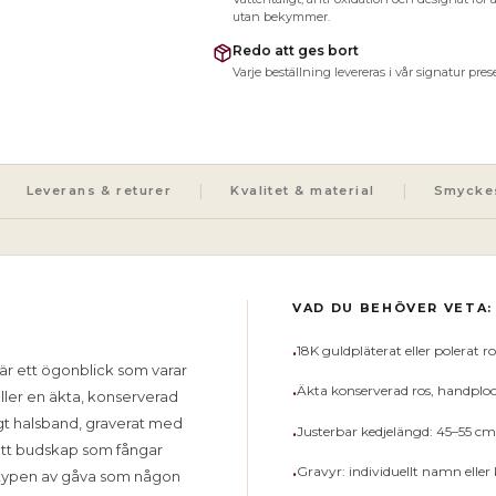
utan bekymmer.
Redo att ges bort
Varje beställning levereras i vår signatur pre
|
|
Leverans & returer
Kvalitet & material
Smycke
VAD DU BEHÖVER VETA:
•
18K guldpläterat eller polerat ros
 är ett ögonblick som varar
•
Äkta konserverad ros, handplock
åller en äkta, konserverad
gt halsband, graverat med
•
Justerbar kedjelängd: 45–55 cm
 ett budskap som fångar
•
Gravyr: individuellt namn eller 
 typen av gåva som någon