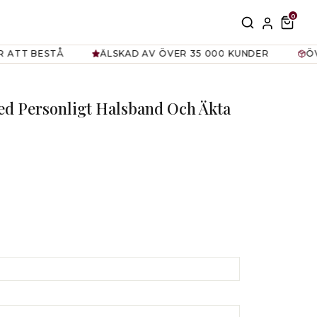
0
SÖK
TRAN
KU
BESTÅ
ÄLSKAD AV ÖVER 35 000 KUNDER
ÖVER 50
ed Personligt Halsband Och Äkta