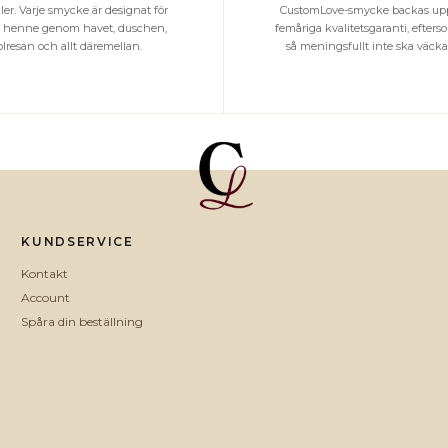
ler. Varje smycke är designat för
CustomLove-smycke backas upp
ja henne genom havet, duschen,
femåriga kvalitetsgaranti, efter
olresan och allt däremellan.
så meningsfullt inte ska väcka 
KUNDSERVICE
Kontakt
Account
Spåra din beställning