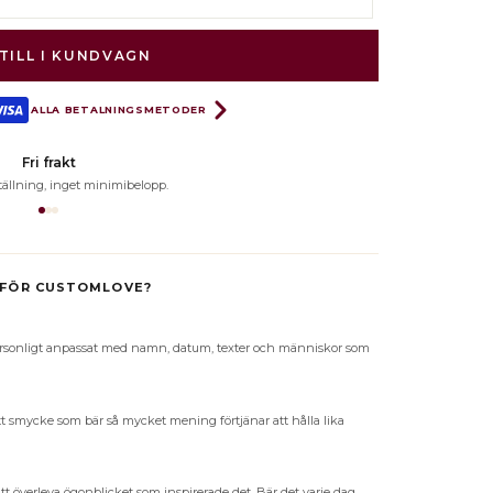
TILL I KUNDVAGN
ALLA BETALNINGSMETODER
Fri frakt
tällning, inget minimibelopp.
FÖR CUSTOMLOVE?
 personligt anpassat med namn, datum, texter och människor som
ett smycke som bär så mycket mening förtjänar att hålla lika
att överleva ögonblicket som inspirerade det. Bär det varje dag