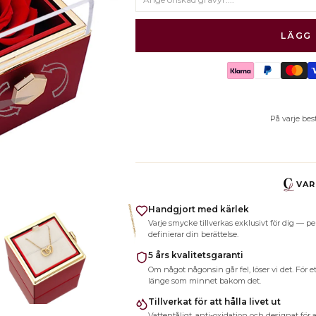
LÄGG 
r.
På varje bes
VAR
Handgjort med kärlek
Varje smycke tillverkas exklusivt för dig —
definierar din berättelse.
5 års kvalitetsgaranti
Om något någonsin går fel, löser vi det. För 
länge som minnet bakom det.
Tillverkat för att hålla livet ut
Vattentåligt, anti-oxidation och designat för 