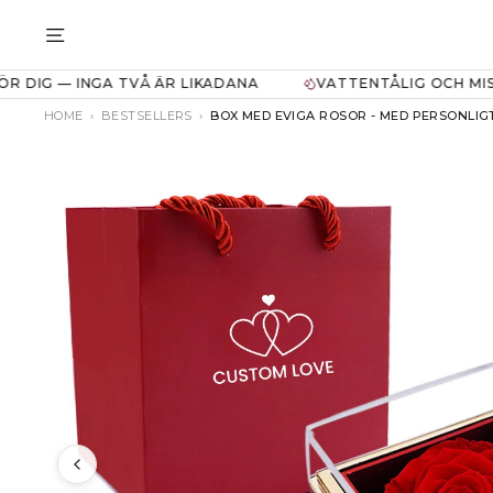
Translation
missing:
TRANSLATION MISSING: SV.GENERAL
sv.general.accessibility.skip_to_content
— INGA TVÅ ÄR LIKADANA
VATTENTÅLIG OCH MISSFÄRGA
HOME
›
BESTSELLERS
›
BOX MED EVIGA ROSOR - MED PERSONLI