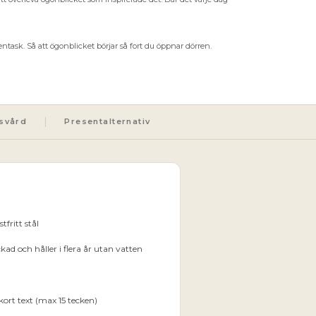
sentask. Så att ögonblicket börjar så fort du öppnar dörren.
|
svård
Presentalternativ
tfritt stål
ad och håller i flera år utan vatten
kort text (max 15 tecken)