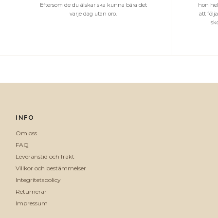
Eftersom de du älskar ska kunna bära det
hon hel
varje dag utan oro.
att föl
sk
INFO
Om oss
FAQ
Leveranstid och frakt
Villkor och bestämmelser
Integritetspolicy
Returnerar
Impressum