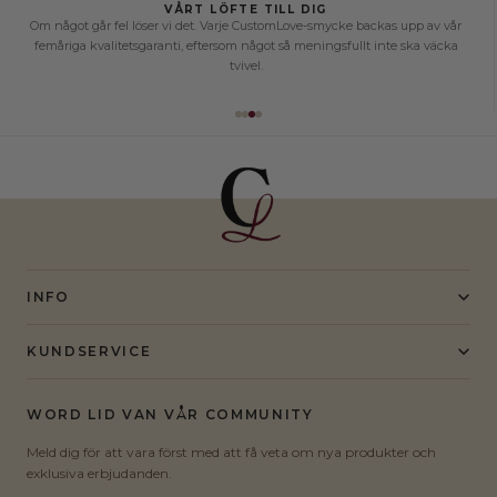
Det är en påminnelse om det som verkligen betyder något.
HÅLLBARHETSLÖFTE
Skapat med avsikt, inte bara material. Vi prioriterar ansvarsfullt inköp och
hållbar förpackning, eftersom att ta hand om det som består också betyder
att ta ansvar för hur det skapas.
INFO
KUNDSERVICE
WORD LID VAN VÅR COMMUNITY
Meld dig för att vara först med att få veta om nya produkter och
exklusiva erbjudanden.