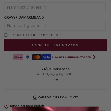
GRAVYR DAMARMBAND
LÄGGA TILL EN HJÄRTSYMBOL?
LÄGG TILL I KUNDVAGN
ALLA BETALNINGSMETODER
24/7 Kundservice
Alltid tillgänglig. Inga bottar.
VARFÖR CUSTOMLOVE?
Handgjort med kärlek
Varje smycke tillverkas exklusivt för dig — personligt anpassat med namn,