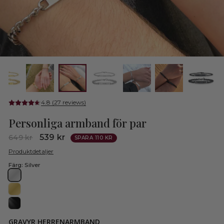
4.8 (27 reviews)
Personliga armband för par
Normalt
Rea-
539 kr
649 kr
SPARA 110 KR
pris
pris
Produktdetaljer
Färg:
Silver
GRAVYR HERRENARMBAND