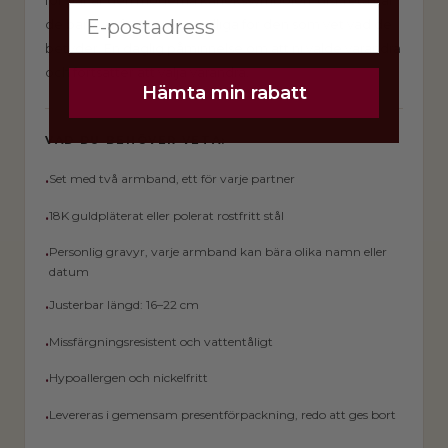
för par är den moderna kärlekssymbolen, diskreta när
de bärs var för sig men tydliga för den som vet vad de
betyder. En daglig påminnelse om att ni valde varandra
och fortsätter att välja varandra.
Hämta min rabatt
VAD DU BEHÖVER VETA:
•
Set med två armband, ett för varje partner
•
18K guldpläterat eller polerat rostfritt stål
•
Personlig gravyr, varje armband kan bära olika namn eller
datum
•
Justerbar längd: 16–22 cm
•
Missfärgningsresistent och vattentåligt
•
Hypoallergen och nickelfritt
•
Levereras i gemensam presentförpackning, redo att ges bort