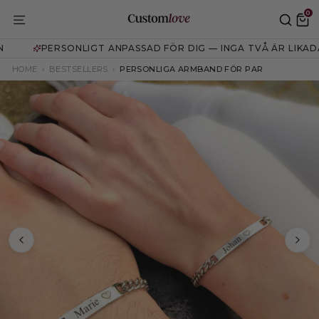
Translation
0
missing:
TRANSLATION MISSING: SV.GENERAL.D
SÖ
sv.general.accessibility.skip_to_content
PERSONLIGT ANPASSAD FÖR DIG — INGA TVÅ ÄR LIKADAN
HOME
›
BESTSELLERS
›
PERSONLIGA ARMBAND FÖR PAR