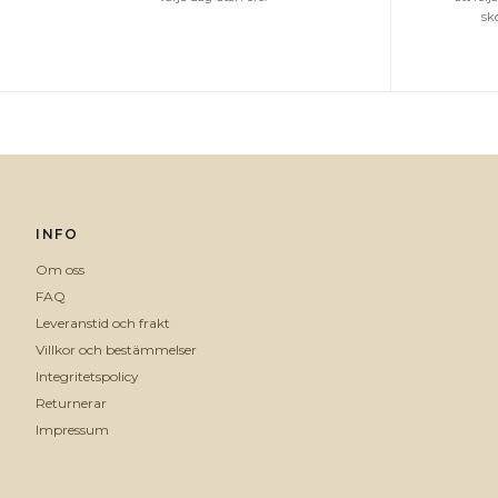
sk
INFO
Om oss
FAQ
Leveranstid och frakt
Villkor och bestämmelser
Integritetspolicy
Returnerar
Impressum