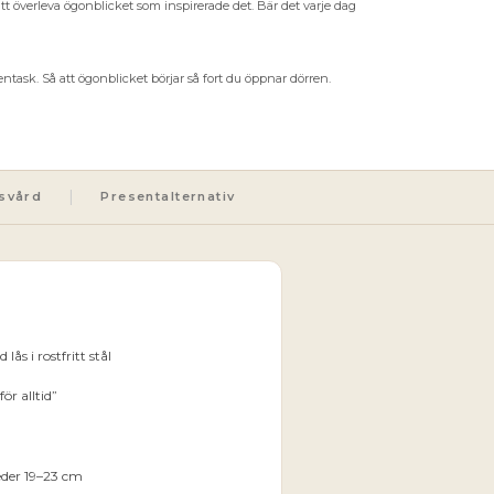
att överleva ögonblicket som inspirerade det. Bär det varje dag
sentask. Så att ögonblicket börjar så fort du öppnar dörren.
|
svård
Presentalternativ
ås i rostfritt stål
ör alltid”
eder 19–23 cm