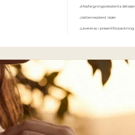
•
Missfärgningsresistenta detaljer i
•
Vattenresistent läder
•
Levereras i presentförpackning