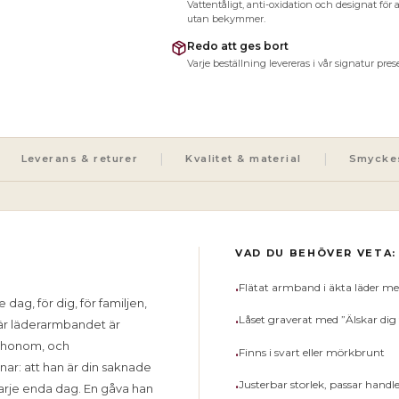
Vattentåligt, anti-oxidation och designat för 
utan bekymmer.
Redo att ges bort
Varje beställning levereras i vår signatur pre
|
|
Leverans & returer
Kvalitet & material
Smycke
VAD DU BEHÖVER VETA:
•
Flätat armband i äkta läder med l
dag, för dig, för familjen,
•
Låset graverat med ”Älskar dig f
här läderarmbandet är
cha honom, och
•
Finns i svart eller mörkbrunt
ar: att han är din saknade
•
Justerbar storlek, passar handl
varje enda dag. En gåva han