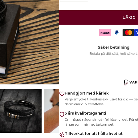
LÄGG 
2
rt.
Alltid
VAR
Handgjort med kärlek
Varje smycke tillverkas exklusivt för dig —
definierar din berättelse.
5 års kvalitetsgaranti
Om något någonsin går fel, löser vi det. För 
länge som minnet bakom det.
Tillverkat för att hålla livet ut