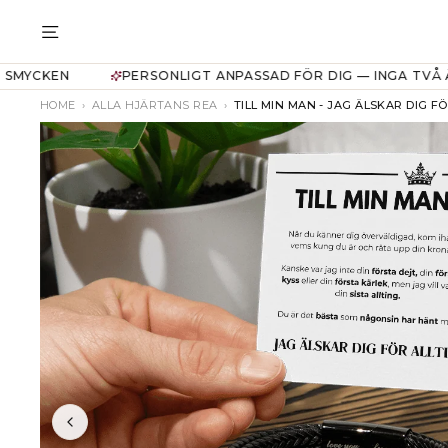
Translation
missing:
TRANSLATION MISSING: SV.GENERAL
sv.general.accessibility.skip_to_content
N
PERSONLIGT ANPASSAD FÖR DIG — INGA TVÅ ÄR LIKA
HOME
›
ALLA HJÄRTANS REA
›
TILL MIN MAN - JAG ÄLSKAR DIG FÖ