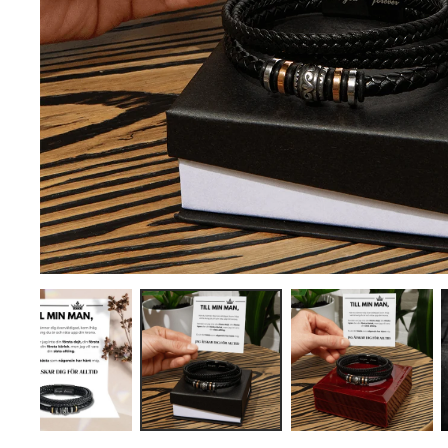
Säker betalning
Betala på ditt sätt, helt säke