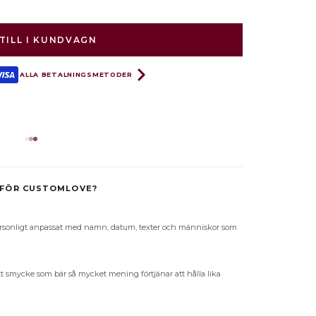
TILL I KUNDVAGN
ALLA BETALNINGSMETODER
4/7 Kundservice
 tillgänglig. Inga bottar.
FÖR CUSTOMLOVE?
 personligt anpassat med namn, datum, texter och människor som
ett smycke som bär så mycket mening förtjänar att hålla lika