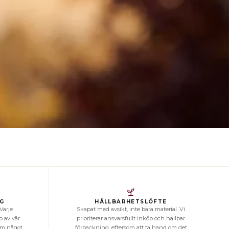
IG
HÅLLBARHETSLÖFTE
 Varje
Skapat med avsikt, inte bara material. Vi
 av vår
prioriterar ansvarsfullt inköp och hållbar
som något
förpackning, eftersom att ta hand om det