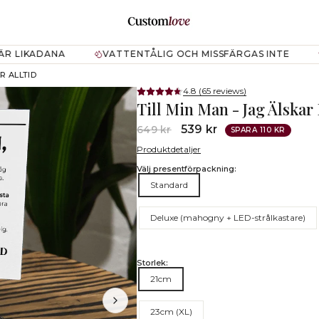
.DRAWERS.NAVIGATION
DANA
VATTENTÅLIG OCH MISSFÄRGAS INTE
MENING
R ALLTID
4.8 (65 reviews)
Till Min Man - Jag Älskar 
Normalt
Rea-
539 kr
649 kr
SPARA 110 KR
pris
pris
Produktdetaljer
Välj presentförpackning:
Standard
Deluxe (mahogny + LED-strålkastare)
Storlek:
21cm
23cm (XL)