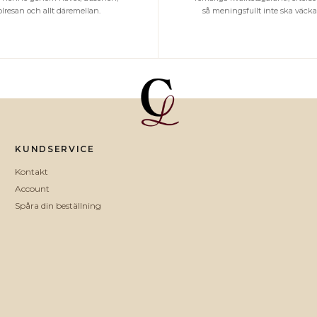
olresan och allt däremellan.
så meningsfullt inte ska väcka 
KUNDSERVICE
Kontakt
Account
Spåra din beställning