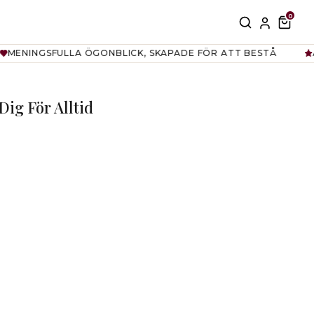
0
SÖK
TRAN
KU
SFULLA ÖGONBLICK, SKAPADE FÖR ATT BESTÅ
ÄLSKAD 
Dig För Alltid