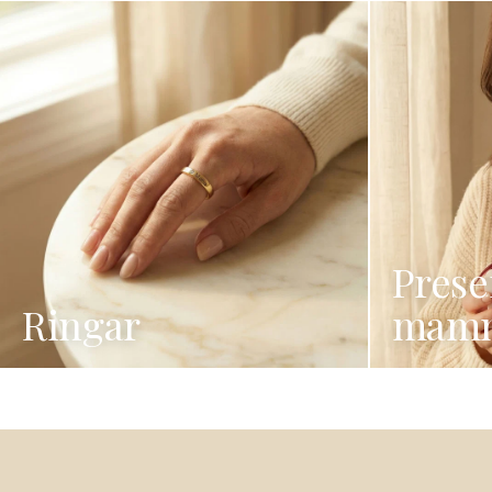
Presen
Ringar
mam