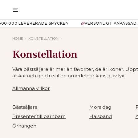
Translation
missing:
TRANSLATION MISSING: SV.GENERAL
sv.general.accessibility.skip_to_content
000 LEVERERADE SMYCKEN
PERSONLIGT ANPASSAD FÖR D
HOME
›
KONSTELLATION
›
Konstellation
Våra bästsäljare är mer än favoriter, de är ikoner. U
älskar och ge din stil en omedelbar känsla av lyx.
Allmänna villkor
Bästsäljare
Mors dag
P
Presenter till barnbarn
Halsband
Örhängen