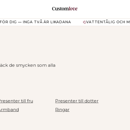
.DRAWERS.NAVIGATION
IG — INGA TVÅ ÄR LIKADANA
VATTENTÅLIG OCH MISSFÄ
pptäck de smycken som alla
resenter till fru
Presenter till dotter
Armband
Ringar