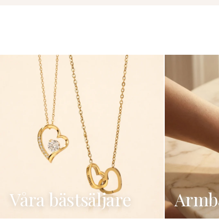
Våra bästsäljare
Armb